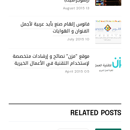
13 Au
انوس إلهام صنع بأيد عربية لأجمل
لفنوان و الهوايات
10 Ju
وقع "مزن" نصائح و إرشادات متخصصة
إستخدام التقنية في الأعمال الخيرية
05 Apri
RELA