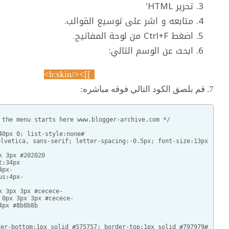
شر على توسيع القوالب.
وسم التالي:
]]></b:skin>