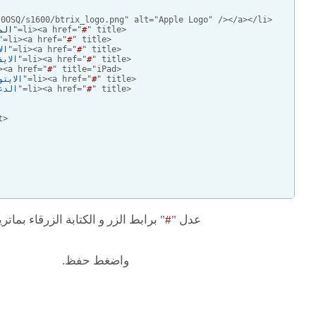
   <li><a href="
" title="
#
المتجر
   <li><a href="
" title="
#
الماك
   <li><a href="
" title="
#
الايبود
   <li><a href="
" title="
#
الايفون
   <li><a href="
" title="iPad">
#
الايباد
   <li><a href="
" title="
#
الايتونز
   <li><a href="
" title="
#
الدعم
عدل "
#
" برابط الزر و الكتابة الزرقاء بماتريد.
واضغط حفظ.
}​   
