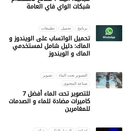
بكات الواي فاي العامة
28 JANUA
برنامج
تحميل
تطبيقات
حميل الواتساب على الويندوز و
لماك: دليل شامل لمستخدمي
لماك و الويندوز
05 SEPTEMB
التصوير تحت الماء
تصوير
صناعة المحتوى
للتصوير تحت الماء أفضل 7
اميرات مضادة للماء و الصدمات
لمغامرين
09 OCTOBE
إضاءة
المنزل الذكي
ديكور