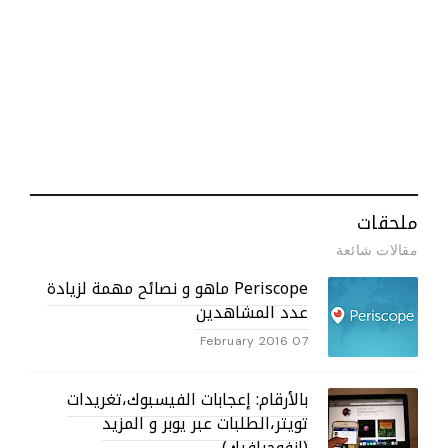
Periscope ماهو و نصائح مهمة لزيادة
دد المشاهدين
07 Febru
الأرقام: إعجابات الفيسبوك،تغريدات
يتر،الطلبات عبر يوبر و المزيد
إنفوجرافيك)