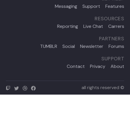
Messaging
S
Reporting
L
TUMBLR
Social
New
Contact