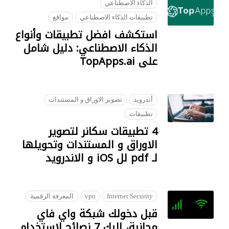
الذكاء الاصطناعي
تطبيقات الذكاء الاصطناعي
مواقع
ستكشف افضل تطبيقات وأنواع
لذكاء الاصطناعي: دليل شامل
 TopApps.ai
18 JU
أندرويد
تصوير الاوراق و المستندات
تطبيقات
4 تطبيقات سكانر لتصوير
لاوراق و المستندات وتحويلها
iOS و الاندرويد
22 SEPTEM
Internet Security
vpn
المعرفة الرقمية
بل دخولك شبكة واي فاي
مجانية، اليك 7 نصائح لاستخدام