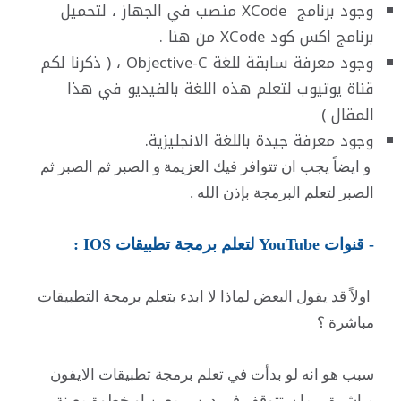
وجود برنامج XCode منصب في الجهاز ، لتحميل
برنامج اكس كود XCode من هنا .
وجود معرفة سابقة للغة
Objective-C ، ( ذكرنا لكم
قناة يوتيوب لتعلم هذه اللغة بالفيديو في هذا
المقال )
وجود معرفة جيدة باللغة الانجليزية.
و ايضاً يجب ان تتوافر فيك العزيمة و الصبر ثم الصبر ثم
الصبر لتعلم البرمجة بإذن الله .
- قنوات YouTube لتعلم برمجة تطبيقات IOS :
اولاً قد يقول البعض لماذا لا ابدء بتعلم برمجة التطبيقات
مباشرة ؟
سبب هو انه لو بدأت في تعلم برمجة تطبيقات الايفون
مباشرة ربما ستتوقف في درس معين او خطوة معينة