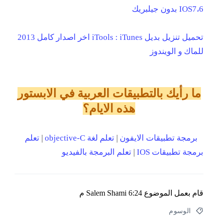
6،IOS7 بدون جيلبريك
تحميل تنزيل بديل iTools : iTunes اخر اصدار كامل 2013
للماك و الويندوز
ما رأيك بالتطبيقات العربية في الابستور
هذه الايام؟
برمجة تطبيقات الايفون
|
تعلم لغة objective-C
|
تعلم
برمجة تطبيقات IOS
|
تعلم البرمجة بالفيديو
قام بعمل الموضوع
6:24 م
Salem Shami
الوسوم