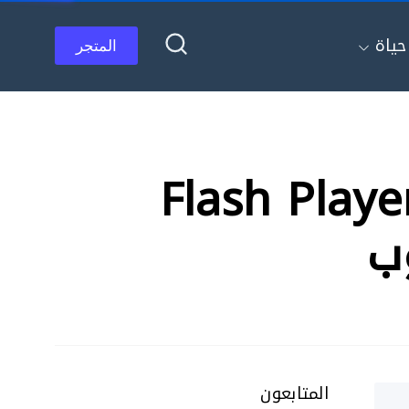
ياة
المتجر
يل تنزيل برنامج ادوبي فلاش بلاير Flash Player
المتابعون