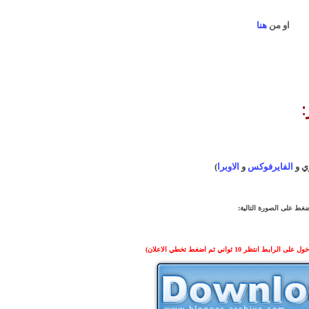
او من
هنا
:
ي و
الفايرفوكس
و
الاوبرا
)
غط على الصورة التالية:
لرابط انتظر 10 ثواني ثم اضغط
تخطي الاعلان)