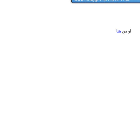
او من
هنا