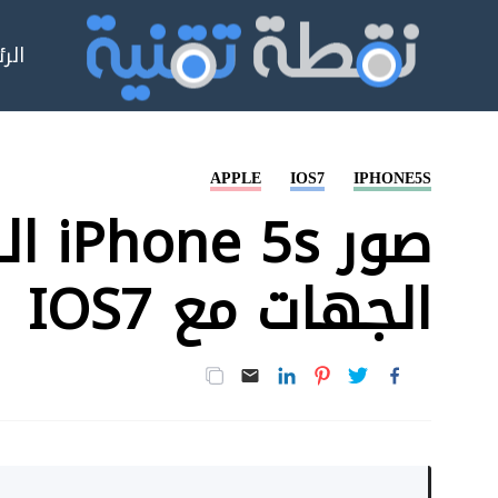
الر
APPLE
IOS7
IPHONE5S
صور
الجهات مع IOS7