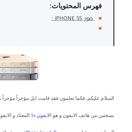
فهرس المحتويات:
صور iPHONE 5S :
السلام عليكم، فكما تعلمون فقد قامت ابل مؤخراً مؤخراً ب
نسختين من هاتف الايفون و هو
الايفون 5s
المعتاد و الايفون 5c او المسما بالايفون المخفض التكلفة و قد ذكرنا لك