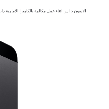
الايفون 5 اس اثناء عمل مكالمة بالكاميرا الامامية ذات 1.2 ميجا بيكسل بواسطة تطبيق الفيس تايم بجودة فيديو 720HD