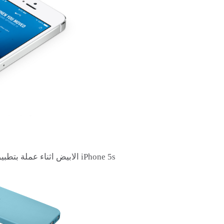
iPhone 5s الابيض اثناء عملة بتطبيق شركة Nike الجديد و الذي يدعى Nike+ Move