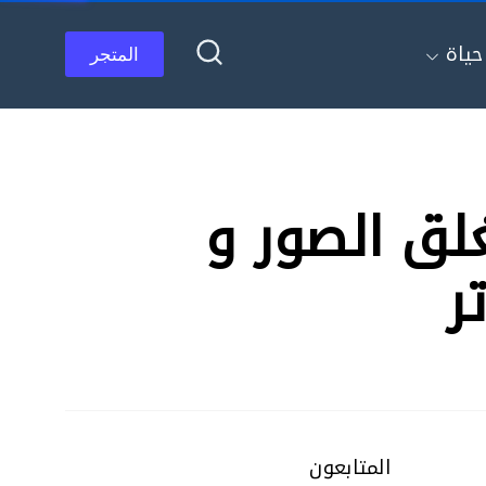
ياة
المتجر
نامج GiliSoft File Lock Pro لغلق الصور و
ر
المتابعون