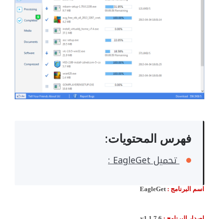
فهرس المحتويات:
تحميل EagleGet :
اسم البرنامج :
EagleGet
اصدار البرنامج :
v1.1.7.6