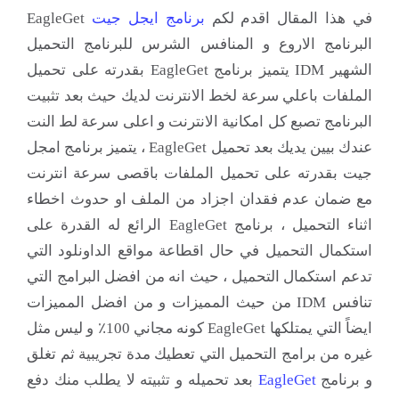
في هذا المقال اقدم لكم
برنامج
ايجل جيت
EagleGet
البرنامج الاروع و المنافس الشرس للبرنامج التحميل
الشهير IDM يتميز برنامج EagleGet بقدرته على تحميل
الملفات باعلي سرعة لخط الانترنت لديك حيث بعد تثبيت
البرنامج تصبع كل امكانية الانترنت و اعلى سرعة لط النت
عندك بيين يديك بعد تحميل EagleGet ، يتميز برنامج امجل
جيت بقدرته على تحميل الملفات باقصى سرعة انترنت
مع ضمان عدم فقدان اجزاد من الملف او حدوث اخطاء
اثناء التحميل ، برنامج EagleGet الرائع له القدرة على
استكمال التحميل في حال اقطاعة مواقع الداونلود التي
تدعم استكمال التحميل ، حيث انه من افضل البرامج التي
تنافس IDM من حيث المميزات و من افضل المميزات
ايضاً التي يمتلكها EagleGet كونه مجاني 100٪ و ليس مثل
غيره من برامج التحميل التي تعطيك مدة تجريبية ثم تغلق
و برنامج
EagleGet
بعد تحميله و تثبيته لا يطلب منك دفع