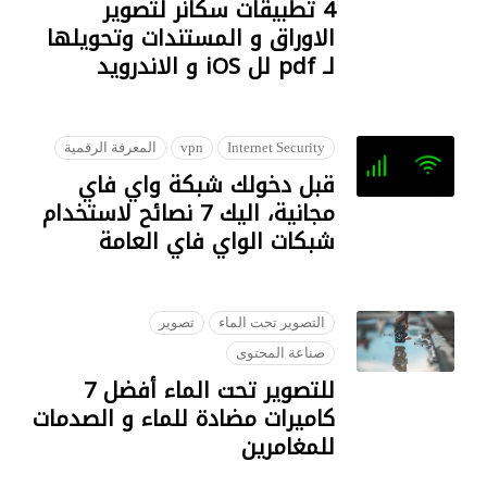
4 تطبيقات سكانر لتصوير
الاوراق و المستندات وتحويلها
لـ pdf لل iOS و الاندرويد
22 SEPTEMBER 2018
Internet Security
vpn
المعرفة الرقمية
قبل دخولك شبكة واي فاي
مجانية، اليك 7 نصائح لاستخدام
شبكات الواي فاي العامة
28 JANUARY 2023
التصوير تحت الماء
تصوير
صناعة المحتوى
للتصوير تحت الماء أفضل 7
كاميرات مضادة للماء و الصدمات
للمغامرين
09 OCTOBER 2018