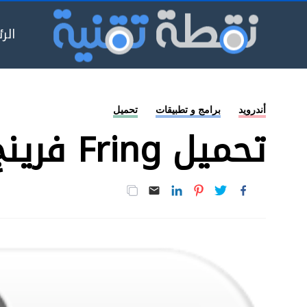
الر
أندرويد
برامج و تطبيقات
تحميل
تحميل Fring فرينج للاندرويد و الايفون