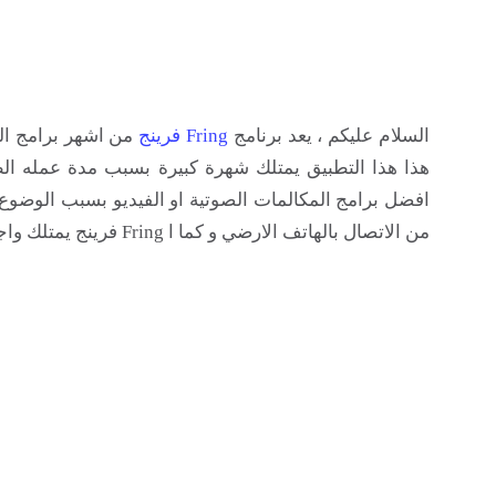
السلام عليكم ، يعد برنامج
Fring
فرينج
من اشهر برامج الد
هذا هذا التطبيق يمتلك شهرة كبيرة بسبب مدة عمله الطو
افضل برامج المكالمات الصوتية او الفيديو بسبب الوضوع 
من الاتصال بالهاتف الارضي و كما ا Fring فرينج يمتلك واجهة سهلة و رائعه و هو برنامج مجاني يتوفر في الاندرويد و IOS.