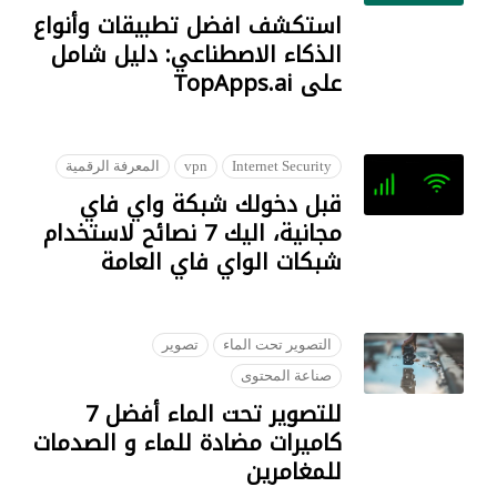
استكشف افضل تطبيقات وأنواع
الذكاء الاصطناعي: دليل شامل
على TopApps.ai
18 JULY 2023
Internet Security
vpn
المعرفة الرقمية
قبل دخولك شبكة واي فاي
مجانية، اليك 7 نصائح لاستخدام
شبكات الواي فاي العامة
28 JANUARY 2023
التصوير تحت الماء
تصوير
صناعة المحتوى
للتصوير تحت الماء أفضل 7
كاميرات مضادة للماء و الصدمات
للمغامرين