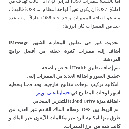
اما بالنسبة للميزات iOS8 فبرأيي فإن آبل كانت تهدف من
اطلاق iOS7 ان يكون تغيراً لواجة النظام اما iOS8 فالهدف
منه هو اضافة المميزات و قد جاء iOS8 حاملاً معه عدد
جيد من المميزات كان ابرزها:
-تحديث كبير في تطبيق المحادثة الشهير iMessage
أضاف إليه مميزات كثيرة جعلته من أفضل برامج
الدردشة.
-تم إضافة تطبيق Health الخاص بالصحة.
-تطبيق الصور و اضافة العديد من المميزات إليه.
-امكانية تركيب لوحات مفاتيح خارجية، وقد قمنا بتغطية
اشهر لوحات المفاتيح في
حسابنا على تويتر
.
-اضافة ميزة iCloud Drive للتخزين السحابي
-تم الربط بين iOS8 ونظام الماك القادم عبر العديد من
طرق منها امكانية الرد عبر مكالمات الآيفون عبر الماك و
كانت هذه من ابرز المميزات.