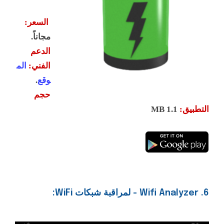
السعر:
مجاناً.
الدعم
الفني:
الم
وقع
.
حجم
التطبيق:
1
.1 MB
6. Wifi Analyzer - لمراقبة شبكات WiFi: