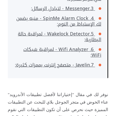
3.Messenger - لتبادل الرسائل:
4. SpinMe Alarm Clock - منبه يضمن
لك الإستياظ من النوم:
5.Wakelock Detector - لمراقبة حالة
البطارية:
6. Wifi Analyzer - لمراقبة شبكات
WiFi:
7.Javelin - متصفح إنترنت بممزات كثيرة:
نوفر لك في مقال "إختياراتنا لأفضل تطبيقات الأندرويد"
عناء الخوض في متجر الجوجل بلاي للبحث عن التطبيقات
المميزة حيث نحرص على أن تكون التطبيقات التي نقوم