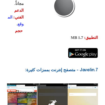
مجاناً.
الدعم
الفني:
الم
وقع
.
حجم
التطبيق:
1
.7 MB
7.Javelin - متصفح إنترنت بممزات كثيرة: