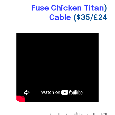
Fuse Chicken Titan
(
Cable
($35/£24